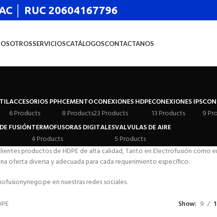
 SAC │ RUC 20604167796
NOSOTROS
SERVICIOS
CATÁLOGOS
CONTACTANOS
TIL
ACCESORIOS PPH
CEMENTO
CONEXIONES HDPE
CONEXIONES IPS
CON
6 Products
8 Products
23 Products
13 Products
9 Pr
DE FUSIÓN
TERMOFUSORAS DIGITALES
VALVULAS DE AIRE
4 Products
5 Products
clientes productos de HDPE de alta calidad, Tanto en Electrofusión como 
na oferta diversa y adecuada para cada requerimiento específico.
usionyriego.pe en nuestras redes sociales.
DPE
Show
9
1