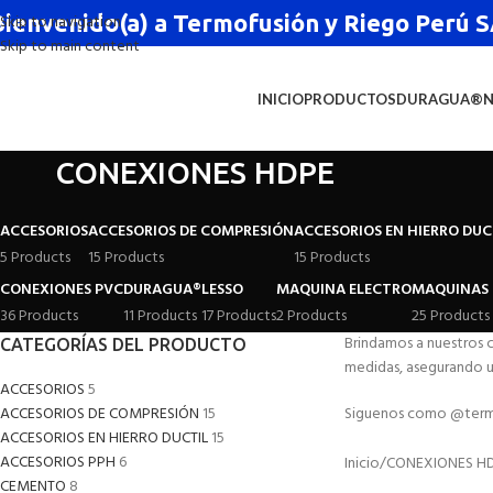
Bienvenido(a) a Termofusión y Riego Perú
Skip to navigation
Skip to main content
INICIO
PRODUCTOS
DURAGUA®
CONEXIONES HDPE
ACCESORIOS
ACCESORIOS DE COMPRESIÓN
ACCESORIOS EN HIERRO DUC
5 Products
15 Products
15 Products
CONEXIONES PVC
DURAGUA®
LESSO
MAQUINA ELECTRO
MAQUINAS 
36 Products
11 Products
17 Products
2 Products
25 Products
Brindamos a nuestros 
CATEGORÍAS DEL PRODUCTO
medidas, asegurando u
ACCESORIOS
5
ACCESORIOS DE COMPRESIÓN
15
Siguenos como @termof
ACCESORIOS EN HIERRO DUCTIL
15
ACCESORIOS PPH
6
Inicio
CONEXIONES H
CEMENTO
8