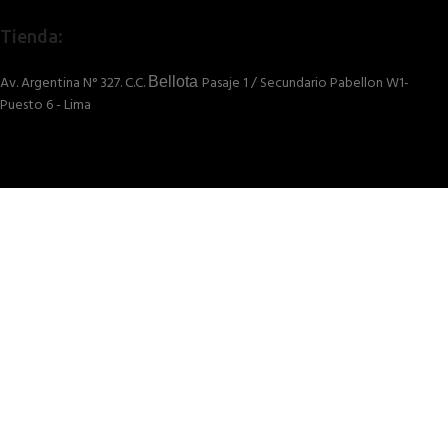
Tienda:
Av. Argentina N° 327. C.C.
Pasaje 1 / Secundario Pabellon W1-
Bellota
Puesto 6 - Lima
Oficina: (01) 292-1431
Av. Oscar Benavides N° 358, Block 19 Dpto 202 - Lima - Perú
© 2026
Termofusion y Riego Peru SAC
. All rights reserved
HOLA BIENVENIDOS(A)
ACCEDE
A NUESTROS
SERVICIOS