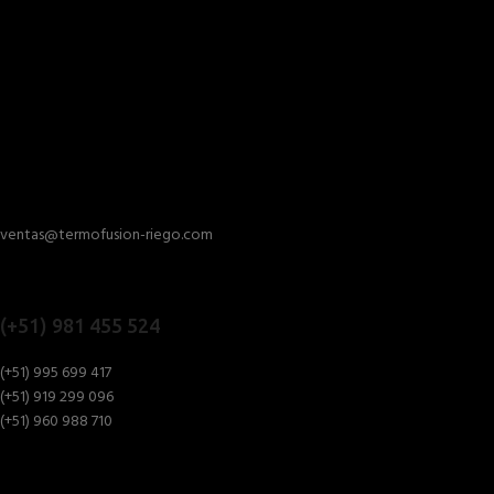
ventas@termofusion-riego.com
(+51) 981 455 524
(+51) 995 699 417
(+51) 919 299 096
(+51) 960 988 710