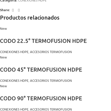
Categoría:
CONEXIONES HDPE
Share:
*
Nombre
Productos relacionados
New
*
Correo electrónico
CODO 22.5° TERMOFUSION HDPE
CONEXIONES HDPE
,
ACCESORIOS TERMOFUSION
New
Guarda mi nombre, correo electrónico y web en este navegador para la
próxima vez que comente.
CODO 45° TERMOFUSION HDPE
CONEXIONES HDPE
,
ACCESORIOS TERMOFUSION
New
CODO 90° TERMOFUSION HDPE
CONEXIONES HDPE
,
ACCESORIOS TERMOFUSION