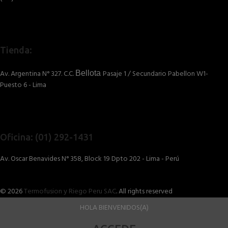
Tienda:
Av. Argentina N° 327. C.C.
Pasaje 1 / Secundario Pabellon W1-
Bellota
Puesto 6 - Lima
Oficina: (01) 292-1431
Av. Oscar Benavides N° 358, Block 19 Dpto 202 - Lima - Perú
© 2026
Termofusion y Riego Peru SAC
. All rights reserved
HOLA BIENVENIDOS(A)