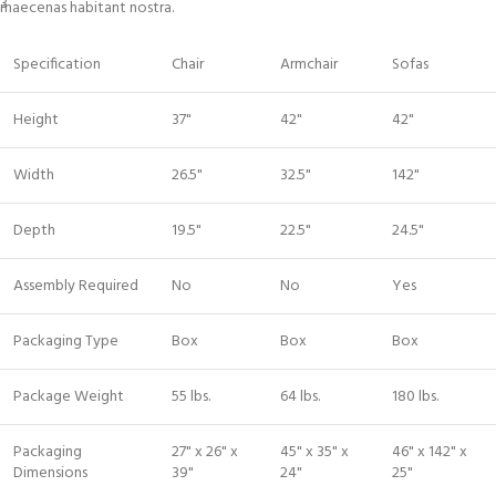
maecenas habitant nostra.
Specification
Chair
Armchair
Sofas
Height
37"
42"
42"
Width
26.5"
32.5"
142"
Depth
19.5"
22.5"
24.5"
Assembly Required
No
No
Yes
Packaging Type
Box
Box
Box
Package Weight
55 lbs.
64 lbs.
180 lbs.
Packaging
27" x 26" x
45" x 35" x
46" x 142" x
Dimensions
39"
24"
25"