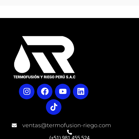
ventas@termofusion-riego.com
(+51) 981 455 524