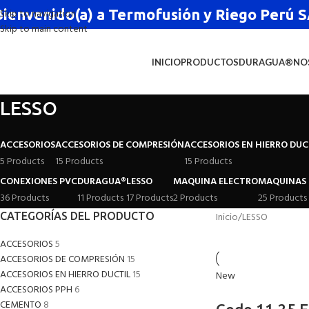
Bienvenido(a) a Termofusión y Riego Perú
Skip to navigation
Skip to main content
INICIO
PRODUCTOS
DURAGUA®
NO
LESSO
ACCESORIOS
ACCESORIOS DE COMPRESIÓN
ACCESORIOS EN HIERRO DUC
5 Products
15 Products
15 Products
CONEXIONES PVC
DURAGUA®
LESSO
MAQUINA ELECTRO
MAQUINAS 
36 Products
11 Products
17 Products
2 Products
25 Products
CATEGORÍAS DEL PRODUCTO
Inicio
LESSO
ACCESORIOS
5
ACCESORIOS DE COMPRESIÓN
15
ACCESORIOS EN HIERRO DUCTIL
15
New
ACCESORIOS PPH
6
CEMENTO
8