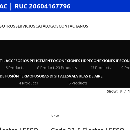
 SAC │ RUC 20604167796
SOTROS
SERVICIOS
CATÁLOGOS
CONTACTANOS
TIL
ACCESORIOS PPH
CEMENTO
CONEXIONES HDPE
CONEXIONES IPS
CON
6 Products
8 Products
23 Products
13 Products
9 Pr
DE FUSIÓN
TERMOFUSORAS DIGITALES
VALVULAS DE AIRE
4 Products
5 Products
Show
9
1
New