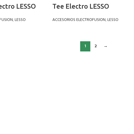
ectro LESSO
Tee Electro LESSO
FUSION
,
LESSO
ACCESORIOS ELECTROFUSION
,
LESSO
1
2
→