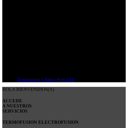
Oficina: (01) 292-1431
Av. Oscar Benavides N° 358, Block 19 Dpto 202 - Lima - Perú
© 2026
Termofusion y Riego Peru SAC
. All rights reserved
HOLA BIENVENIDOS(A)
ACCEDE
A NUESTROS
SERVICIOS
TERMOFUSION ELECTROFUSION