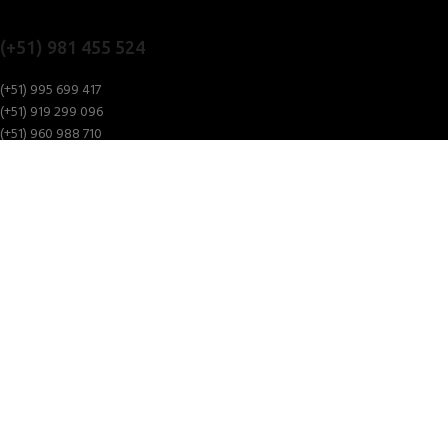
(+51) 981 455 524
(+51) 995 699 417
(+51) 919 299 096
(+51) 960 988 710
Tienda:
Av. Argentina N° 327. C.C.
Pasaje 1 / Secundario Pabellon W1-
Bellota
Puesto 6 - Lima
Oficina: (01) 292-1431