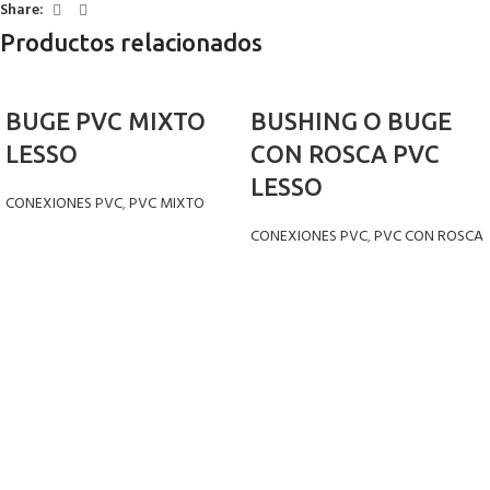
Nombre
Share:
Productos relacionados
*
Correo electrónico
BUGE PVC MIXTO
BUSHING O BUGE
LESSO
CON ROSCA PVC
LESSO
CONEXIONES PVC
,
PVC MIXTO
Guarda mi nombre, correo electrónico y web en este navegador para la
CONEXIONES PVC
,
PVC CON ROSCA
próxima vez que comente.