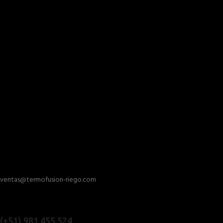
ventas@termofusion-riego.com
(+51) 981 455 524