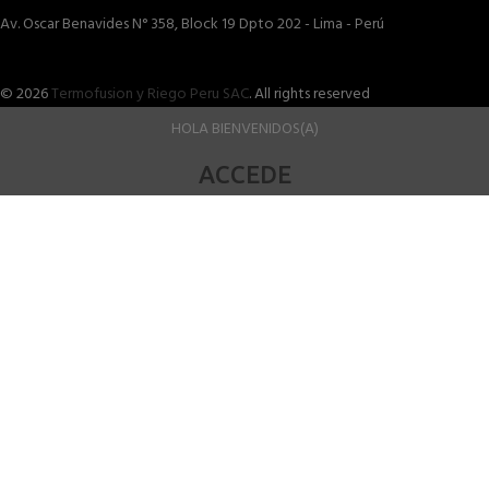
Av. Oscar Benavides N° 358, Block 19 Dpto 202 - Lima - Perú
© 2026
Termofusion y Riego Peru SAC
. All rights reserved
HOLA BIENVENIDOS(A)
ACCEDE
A NUESTROS
SERVICIOS
TERMOFUSION ELECTROFUSION
Nuestro equipo está listo para ofrecerte la mejor solución, con
precios competitivos y un servicio de calidad. Haz clic en el enlace
y contáctanos para más detalles. ¡Te esperamos!
Mas información