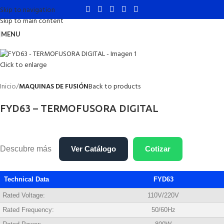
Skip to navigation
Skip to main content
MENU
Click to enlarge
Inicio
MAQUINAS DE FUSIÓN
Back to products
FYD63 – TERMOFUSORA DIGITAL
Descubre más
Ver Catálogo
Cotizar
Technical Data
FYD63
Rated Voltage:
110V/220V
Rated Frequency:
50/60Hz