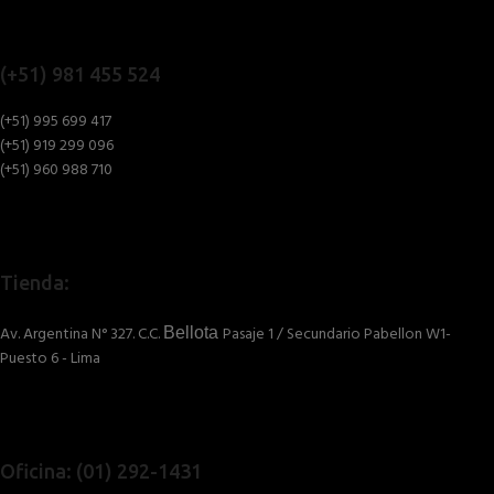
(+51) 981 455 524
(+51) 995 699 417
(+51) 919 299 096
(+51) 960 988 710
Tienda:
Av. Argentina N° 327. C.C.
Pasaje 1 / Secundario Pabellon W1-
Bellota
Puesto 6 - Lima
Oficina: (01) 292-1431