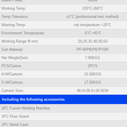
Rated Power:
800W
Working Temp:
220°C-260°C
Temp.Tolerance:
≤2°C (professional test method)
Warning Temp:
set temperature +20°C
Environment Temperature:
-5°C~45°C
Working Range Φ mm:
20,25,32,40,50,63
Suit Material:
PP-R/PB/PE/PVDF
Net Weight(Set):
7.96KGS
PCS/Carton:
2PCS
N.W/Cartons:
15.92KGS
G.W/Cartons:
17.92KGS
Cartons Size:
46.0×26.5×26.5CM
Including the following accessories
1PC Fusion Welding Machine
1PC Floor Stand
1PC Metal Case