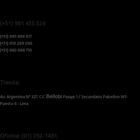
(+51) 981 455 524
(+51) 995 699 417
(+51) 919 299 096
(+51) 960 988 710
Tienda:
Av. Argentina N° 327. C.C.
Pasaje 1 / Secundario Pabellon W1-
Bellota
Puesto 6 - Lima
Oficina: (01) 292-1431