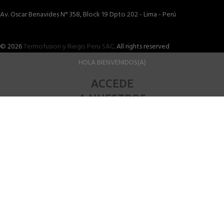
Av. Oscar Benavides N° 358, Block 19 Dpto 202 - Lima - Perú
© 2026
Termofusion y Riego Peru SAC
. All rights reserved
HOLA BIENVENIDOS(A)
ACCEDE
A NUESTROS
SERVICIOS
TERMOFUSION ELECTROFUSION
Nuestro equipo está listo para ofrecerte la mejor solución, con
precios competitivos y un servicio de calidad. Haz clic en el enlace
y contáctanos para más detalles. ¡Te esperamos!
Mas información