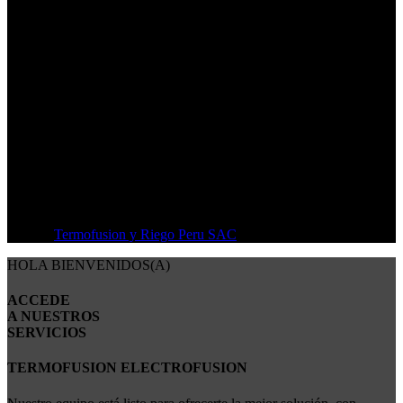
Oficina: (01) 292-1431
Av. Oscar Benavides N° 358, Block 19 Dpto 202 - Lima - Perú
© 2026
Termofusion y Riego Peru SAC
. All rights reserved
HOLA BIENVENIDOS(A)
ACCEDE
A NUESTROS
SERVICIOS
TERMOFUSION ELECTROFUSION