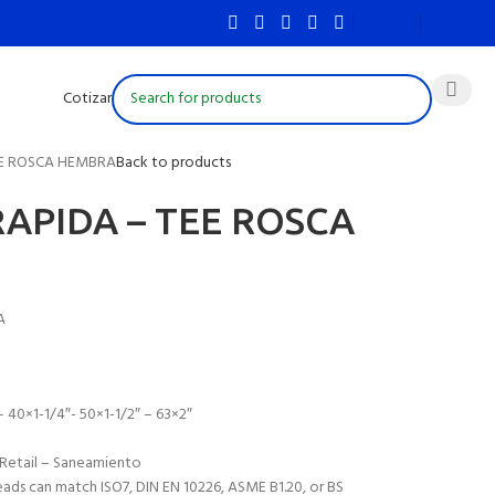
Cotizar
EE ROSCA HEMBRA
Back to products
APIDA – TEE ROSCA
A
 40×1-1/4″- 50×1-1/2″ – 63×2″
– Retail – Saneamiento
ads can match ISO7, DIN EN 10226, ASME B1.20, or BS