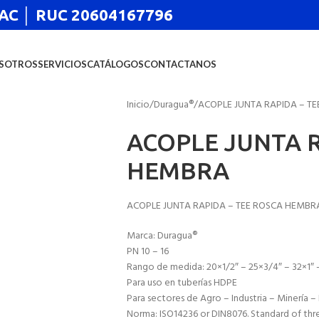
 SAC │ RUC 20604167796
SOTROS
SERVICIOS
CATÁLOGOS
CONTACTANOS
Inicio
Duragua®
ACOPLE JUNTA RAPIDA – T
ACOPLE JUNTA R
HEMBRA
ACOPLE JUNTA RAPIDA – TEE ROSCA HEMBR
Marca: Duragua®
PN 10 – 16
Rango de medida: 20×1/2″ – 25×3/4″ – 32×1″ –
Para uso en tuberías HDPE
Para sectores de Agro – Industria – Minería 
Norma: ISO14236 or DIN8076. Standard of thre